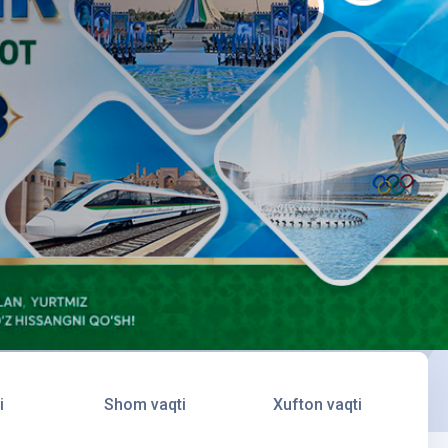
i
Shom vaqti
Xufton vaqti