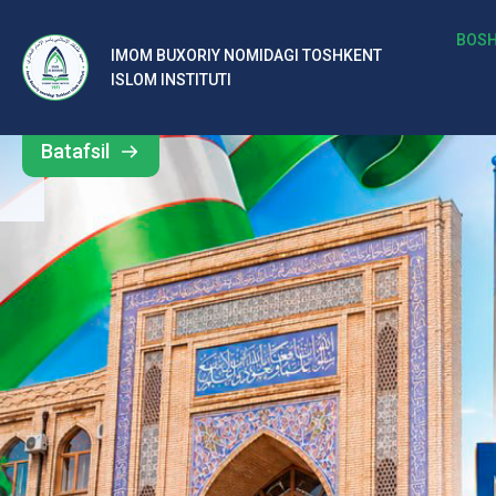
b
BOSH
IMOM BUXORIY NOMIDAGI TOSHKENT
Barcha
ISLOM INSTITUTI
al
yangiliklar
ar
Batafsil
o‘
rt
a
si
d