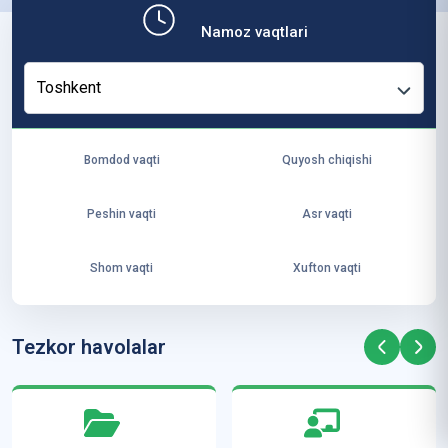
b,
Namoz vaqtlari
ya
ng
Toshkent
i
ha
yo
Bomdod vaqti
Quyosh chiqishi
t
va
Peshin vaqti
Asr vaqti
ke
laj
Shom vaqti
Xufton vaqti
ak
ya
ra
Tezkor havolalar
ta
mi
z”