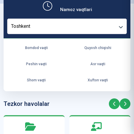
b,
Namoz vaqtlari
ya
ng
Toshkent
i
ha
yo
Bomdod vaqti
Quyosh chiqishi
t
va
Peshin vaqti
Asr vaqti
ke
laj
Shom vaqti
Xufton vaqti
ak
ya
ra
Tezkor havolalar
ta
mi
z”