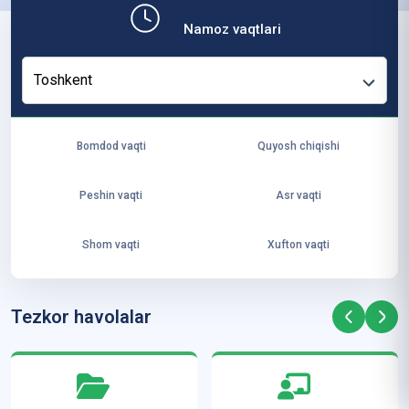
b,
Namoz vaqtlari
ya
ng
Toshkent
i
ha
yo
Bomdod vaqti
Quyosh chiqishi
t
va
Peshin vaqti
Asr vaqti
ke
laj
Shom vaqti
Xufton vaqti
ak
ya
ra
Tezkor havolalar
ta
mi
z”