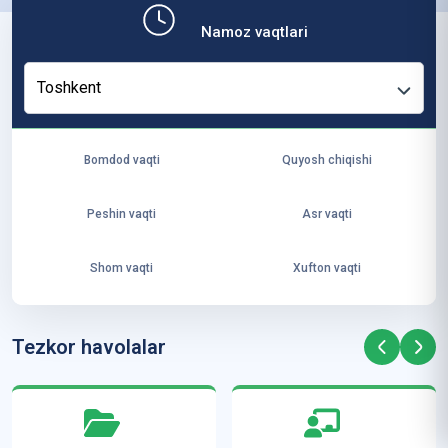
b,
Namoz vaqtlari
ya
ng
Toshkent
i
ha
yo
Bomdod vaqti
Quyosh chiqishi
t
va
Peshin vaqti
Asr vaqti
ke
laj
Shom vaqti
Xufton vaqti
ak
ya
ra
Tezkor havolalar
ta
mi
z”