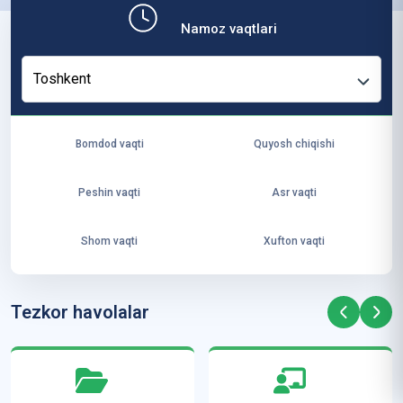
b,
Namoz vaqtlari
ya
ng
Toshkent
i
ha
yo
Bomdod vaqti
Quyosh chiqishi
t
va
Peshin vaqti
Asr vaqti
ke
laj
Shom vaqti
Xufton vaqti
ak
ya
ra
Tezkor havolalar
ta
mi
z”