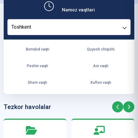
b,
Namoz vaqtlari
ya
ng
Toshkent
i
ha
yo
Bomdod vaqti
Quyosh chiqishi
t
va
Peshin vaqti
Asr vaqti
ke
laj
Shom vaqti
Xufton vaqti
ak
ya
ra
Tezkor havolalar
ta
mi
z”