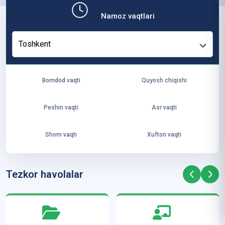
b,
Namoz vaqtlari
ya
ng
Toshkent
i
ha
yo
Bomdod vaqti
Quyosh chiqishi
t
va
Peshin vaqti
Asr vaqti
ke
laj
Shom vaqti
Xufton vaqti
ak
ya
ra
Tezkor havolalar
ta
mi
z”