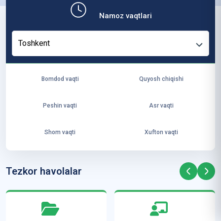
b,
Namoz vaqtlari
ya
ng
Toshkent
i
ha
yo
Bomdod vaqti
Quyosh chiqishi
t
va
Peshin vaqti
Asr vaqti
ke
laj
Shom vaqti
Xufton vaqti
ak
ya
ra
Tezkor havolalar
ta
mi
z”