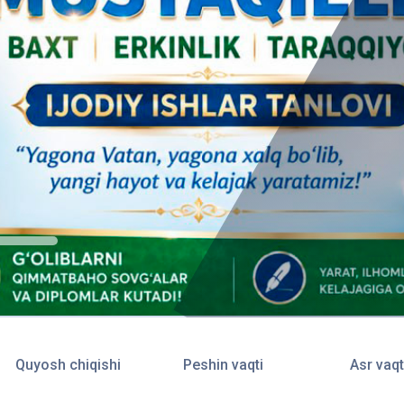
о
м
и
д
аг
и
Т
о
Quyosh chiqishi
Peshin vaqti
Asr vaqt
ш