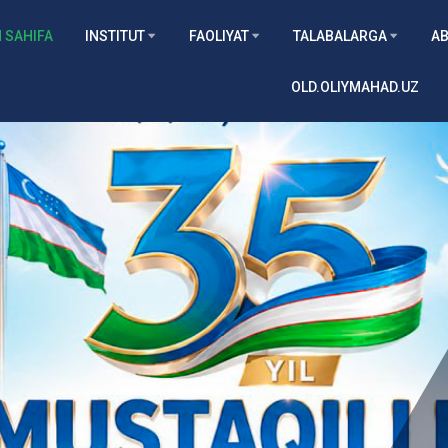
м
 SAHIFA
INSTITUT
FAOLIYAT
TALABALARGA
AB
Barcha
Б
OLD.OLIYMAHAD.UZ
yangiliklar
ух
Batafsil
о
р
и
й
н