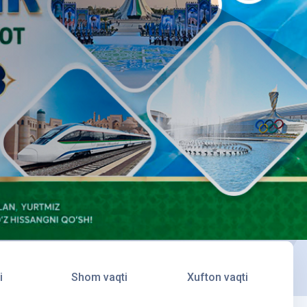
i
Shom vaqti
Xufton vaqti