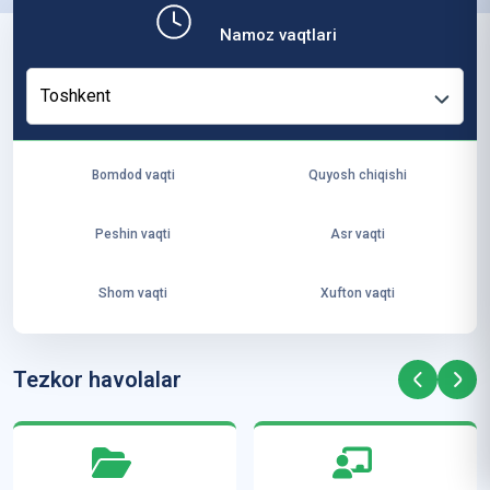
b,
Namoz vaqtlari
ya
ng
Toshkent
i
ha
yo
Bomdod vaqti
Quyosh chiqishi
t
va
Peshin vaqti
Asr vaqti
ke
laj
Shom vaqti
Xufton vaqti
ak
ya
ra
Tezkor havolalar
ta
mi
z”