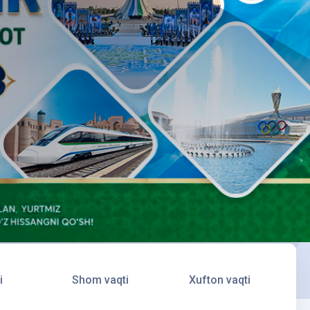
i
Shom vaqti
Xufton vaqti