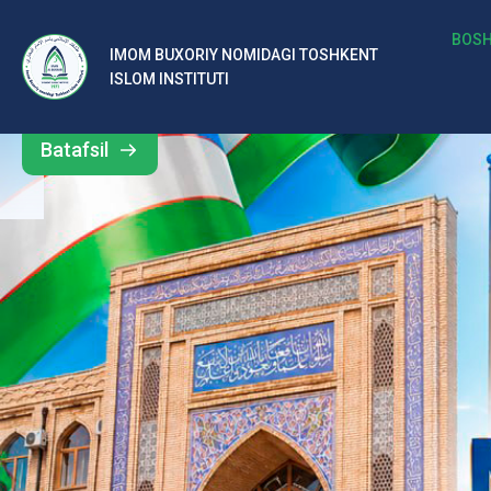
b
BOSH
IMOM BUXORIY NOMIDAGI TOSHKENT
Barcha
ISLOM INSTITUTI
al
yangiliklar
ar
Batafsil
o‘
rt
a
si
d