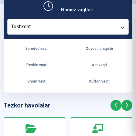
b,
Namoz vaqtlari
ya
ng
Toshkent
i
ha
yo
Bomdod vaqti
Quyosh chiqishi
t
va
Peshin vaqti
Asr vaqti
ke
laj
Shom vaqti
Xufton vaqti
ak
ya
ra
Tezkor havolalar
ta
mi
z”