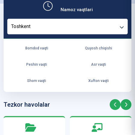
b,
Namoz vaqtlari
ya
ng
Toshkent
i
ha
yo
Bomdod vaqti
Quyosh chiqishi
t
va
Peshin vaqti
Asr vaqti
ke
laj
Shom vaqti
Xufton vaqti
ak
ya
ra
Tezkor havolalar
ta
mi
z”