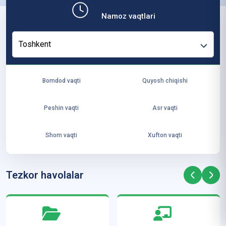
b,
Namoz vaqtlari
ya
ng
Toshkent
i
ha
yo
Bomdod vaqti
Quyosh chiqishi
t
va
Peshin vaqti
Asr vaqti
ke
laj
Shom vaqti
Xufton vaqti
ak
ya
ra
Tezkor havolalar
ta
mi
z”