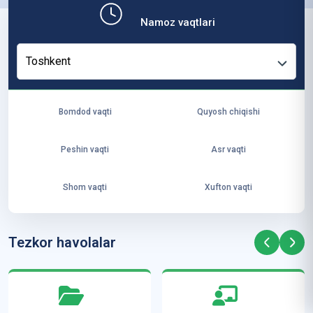
b,
Namoz vaqtlari
ya
ng
Toshkent
i
ha
yo
Bomdod vaqti
Quyosh chiqishi
t
va
Peshin vaqti
Asr vaqti
ke
laj
Shom vaqti
Xufton vaqti
ak
ya
ra
Tezkor havolalar
ta
mi
z”