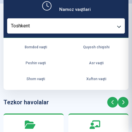
b,
Namoz vaqtlari
ya
ng
Toshkent
i
ha
yo
Bomdod vaqti
Quyosh chiqishi
t
va
Peshin vaqti
Asr vaqti
ke
laj
Shom vaqti
Xufton vaqti
ak
ya
ra
Tezkor havolalar
ta
mi
z”