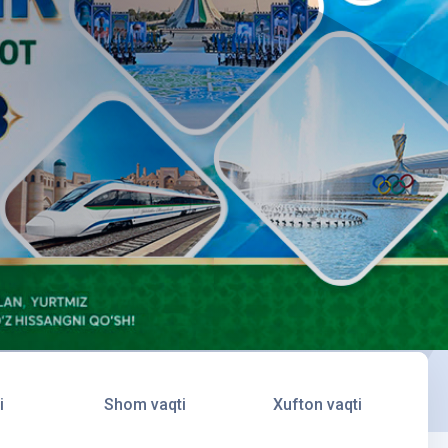
i
Shom vaqti
Xufton vaqti