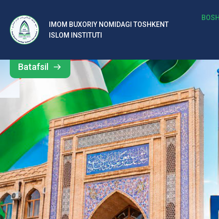
b
BOSH
IMOM BUXORIY NOMIDAGI TOSHKENT
Barcha
ISLOM INSTITUTI
al
yangiliklar
ar
Batafsil
o‘
rt
a
si
d