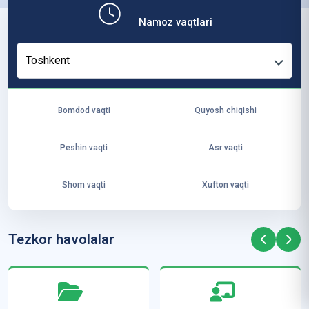
b,
Namoz vaqtlari
ya
ng
Toshkent
i
ha
yo
Bomdod vaqti
Quyosh chiqishi
t
va
Peshin vaqti
Asr vaqti
ke
laj
Shom vaqti
Xufton vaqti
ak
ya
ra
Tezkor havolalar
ta
mi
z”