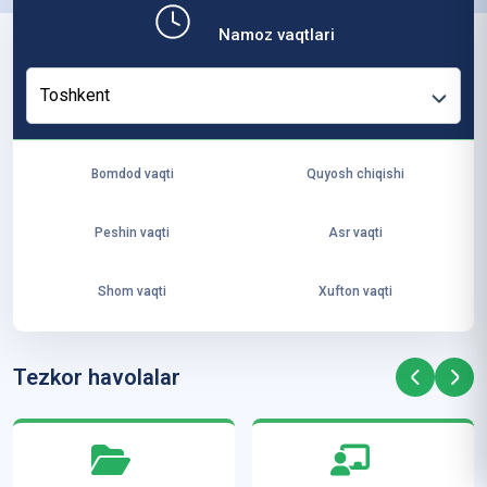
b,
Namoz vaqtlari
ya
ng
Toshkent
i
ha
yo
Bomdod vaqti
Quyosh chiqishi
t
va
Peshin vaqti
Asr vaqti
ke
laj
Shom vaqti
Xufton vaqti
ak
ya
ra
Tezkor havolalar
ta
mi
z”