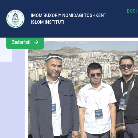
м
BOSH
IMOM BUXORIY NOMIDAGI TOSHKENT
Barcha
ISLOM INSTITUTI
Б
yangiliklar
ух
Batafsil
о
р
и
й
н