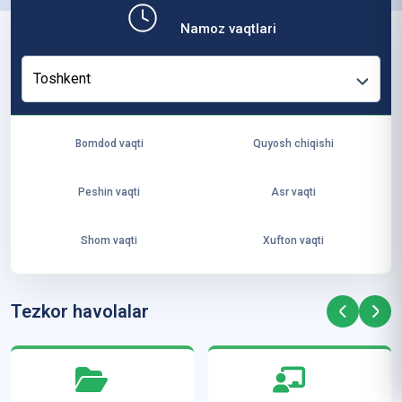
b,
Namoz vaqtlari
ya
ng
Toshkent
i
ha
yo
Bomdod vaqti
Quyosh chiqishi
t
va
Peshin vaqti
Asr vaqti
ke
laj
Shom vaqti
Xufton vaqti
ak
ya
ra
Tezkor havolalar
ta
mi
z”