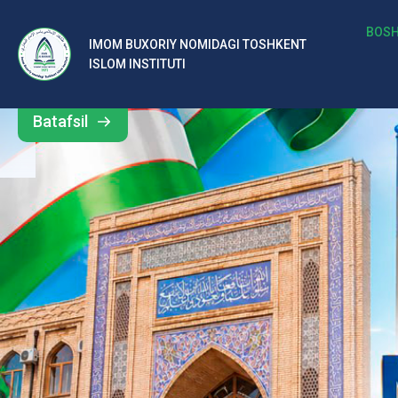
b
BOSH
IMOM BUXORIY NOMIDAGI TOSHKENT
Barcha
ISLOM INSTITUTI
al
yangiliklar
ar
Batafsil
o‘
rt
a
si
d