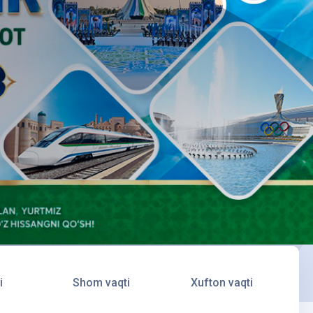
i
Shom vaqti
Xufton vaqti