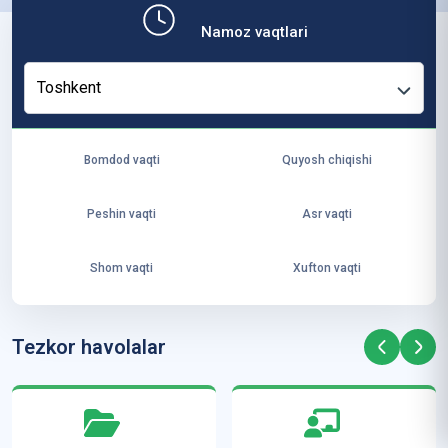
b,
Namoz vaqtlari
ya
ng
Toshkent
i
ha
yo
Bomdod vaqti
Quyosh chiqishi
t
va
Peshin vaqti
Asr vaqti
ke
laj
Shom vaqti
Xufton vaqti
ak
ya
ra
Tezkor havolalar
ta
mi
z”