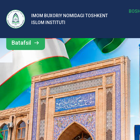
b
BOSH
IMOM BUXORIY NOMIDAGI TOSHKENT
Barcha
ISLOM INSTITUTI
al
yangiliklar
ar
Batafsil
o‘
rt
a
si
d