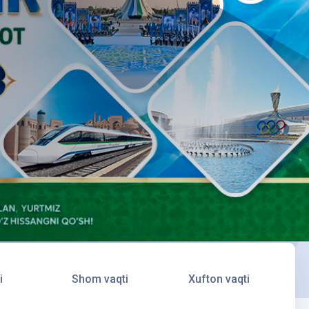
i
Shom vaqti
Xufton vaqti