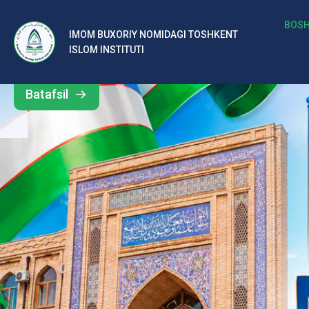
b
BOSH
IMOM BUXORIY NOMIDAGI TOSHKENT
Barcha
ISLOM INSTITUTI
al
yangiliklar
ar
Batafsil
o‘
rt
a
si
d