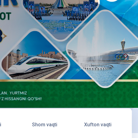
i
Shom vaqti
Xufton vaqti