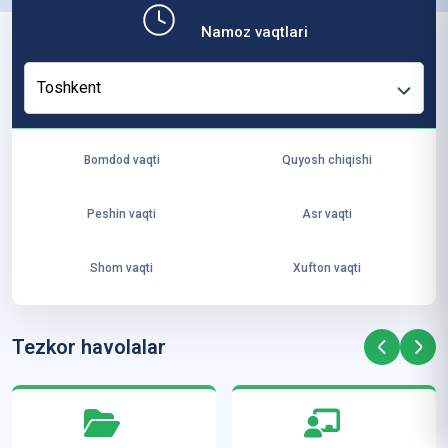
b,
Namoz vaqtlari
ya
ng
Toshkent
i
ha
yo
Bomdod vaqti
Quyosh chiqishi
t
va
Peshin vaqti
Asr vaqti
ke
laj
Shom vaqti
Xufton vaqti
ak
ya
ra
Tezkor havolalar
ta
mi
z”