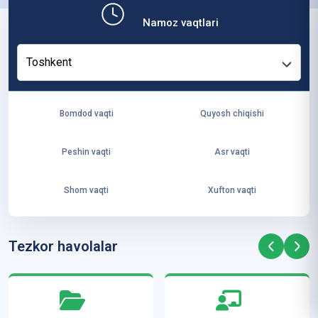
b,
Namoz vaqtlari
ya
ng
Toshkent
i
ha
yo
Bomdod vaqti
Quyosh chiqishi
t
va
Peshin vaqti
Asr vaqti
ke
laj
Shom vaqti
Xufton vaqti
ak
ya
ra
Tezkor havolalar
ta
mi
z”