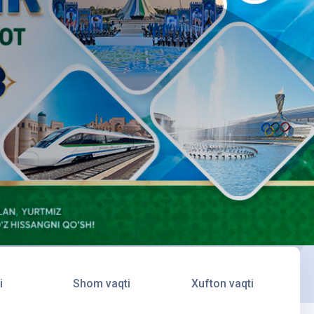
i
Shom vaqti
Xufton vaqti