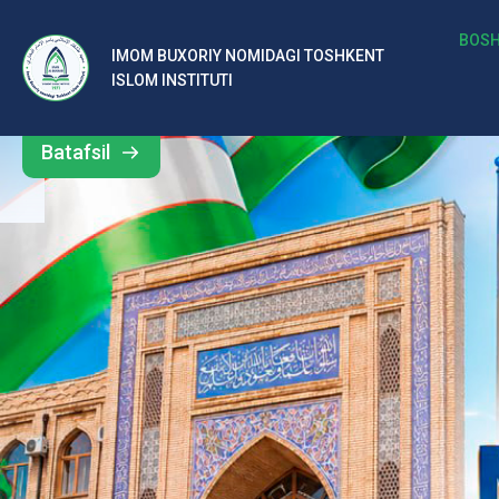
b
BOSH
IMOM BUXORIY NOMIDAGI TOSHKENT
Barcha
ISLOM INSTITUTI
al
yangiliklar
ar
Batafsil
o‘
rt
a
si
d