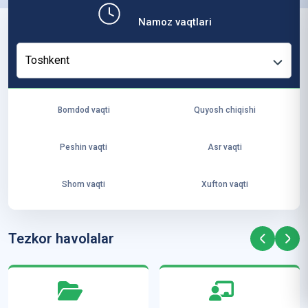
b,
Namoz vaqtlari
ya
ng
Toshkent
i
ha
yo
Bomdod vaqti
Quyosh chiqishi
t
va
Peshin vaqti
Asr vaqti
ke
laj
Shom vaqti
Xufton vaqti
ak
ya
ra
Tezkor havolalar
ta
mi
z”