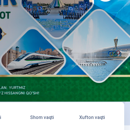
i
Shom vaqti
Xufton vaqti