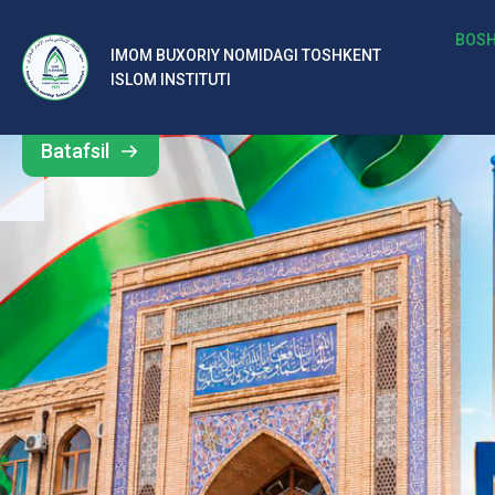
b
BOSH
IMOM BUXORIY NOMIDAGI TOSHKENT
Barcha
ISLOM INSTITUTI
al
yangiliklar
ar
Batafsil
o‘
rt
a
si
d