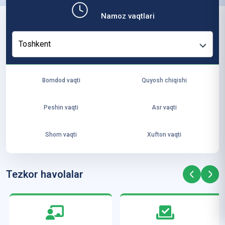
ит
Namoz vaqtlari
ут
и
Toshkent
ус
то
зл
Bomdod vaqti
Quyosh chiqishi
ар
и
Peshin vaqti
Asr vaqti
А
л-
Shom vaqti
Xufton vaqti
Аз
ҳа
рд
Tezkor havolalar
а
м
ал