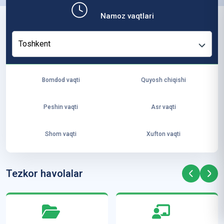
b,
Namoz vaqtlari
ya
ng
Toshkent
i
ha
yo
Bomdod vaqti
Quyosh chiqishi
t
va
Peshin vaqti
Asr vaqti
ke
laj
Shom vaqti
Xufton vaqti
ak
ya
ra
Tezkor havolalar
ta
mi
z”