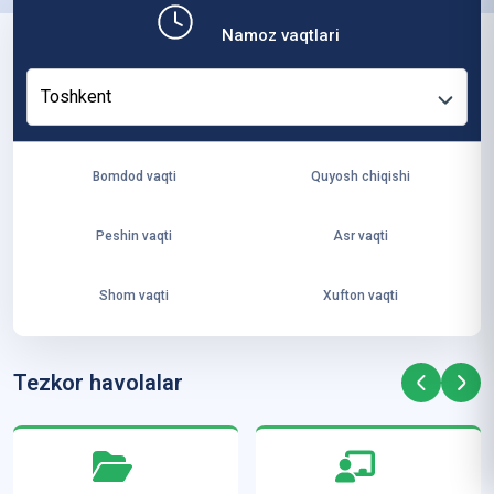
b,
Namoz vaqtlari
ya
ng
Toshkent
i
ha
yo
Bomdod vaqti
Quyosh chiqishi
t
va
Peshin vaqti
Asr vaqti
ke
laj
Shom vaqti
Xufton vaqti
ak
ya
ra
Tezkor havolalar
ta
mi
z”