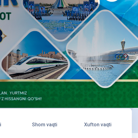
i
Shom vaqti
Xufton vaqti