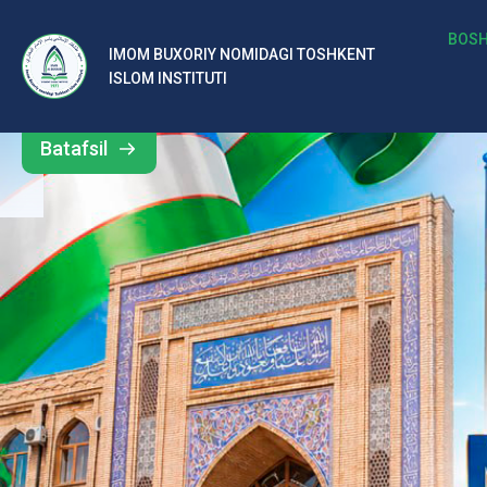
b
BOSH
IMOM BUXORIY NOMIDAGI TOSHKENT
Barcha
ISLOM INSTITUTI
al
yangiliklar
ar
Batafsil
o‘
rt
a
si
d