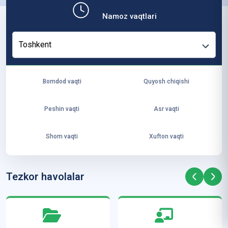
b,
Namoz vaqtlari
ya
ng
Toshkent
i
ha
yo
Bomdod vaqti
Quyosh chiqishi
t
va
Peshin vaqti
Asr vaqti
ke
laj
Shom vaqti
Xufton vaqti
ak
ya
ra
Tezkor havolalar
ta
mi
z”