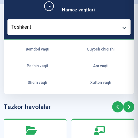
b,
Namoz vaqtlari
ya
ng
Toshkent
i
ha
yo
Bomdod vaqti
Quyosh chiqishi
t
va
Peshin vaqti
Asr vaqti
ke
laj
Shom vaqti
Xufton vaqti
ak
ya
ra
Tezkor havolalar
ta
mi
z”