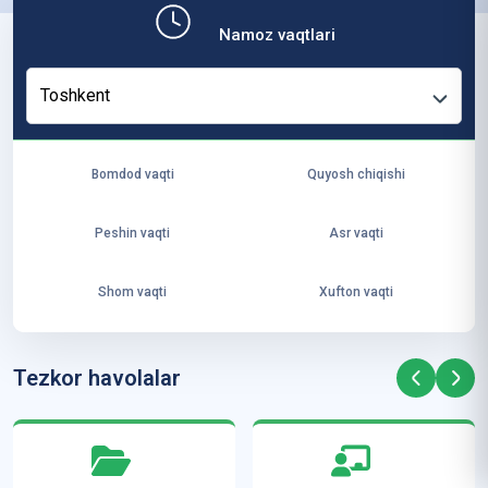
b,
Namoz vaqtlari
ya
ng
Toshkent
i
ha
yo
Bomdod vaqti
Quyosh chiqishi
t
va
Peshin vaqti
Asr vaqti
ke
laj
Shom vaqti
Xufton vaqti
ak
ya
ra
Tezkor havolalar
ta
mi
z”