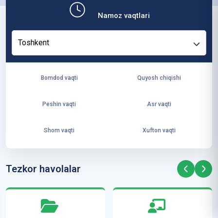
b,
Namoz vaqtlari
ya
ng
Toshkent
i
ha
yo
Bomdod vaqti
Quyosh chiqishi
t
va
Peshin vaqti
Asr vaqti
ke
laj
Shom vaqti
Xufton vaqti
ak
ya
ra
Tezkor havolalar
ta
mi
z”