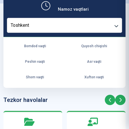
b,
Namoz vaqtlari
ya
ng
Toshkent
i
ha
yo
Bomdod vaqti
Quyosh chiqishi
t
va
Peshin vaqti
Asr vaqti
ke
laj
Shom vaqti
Xufton vaqti
ak
ya
ra
Tezkor havolalar
ta
mi
z”