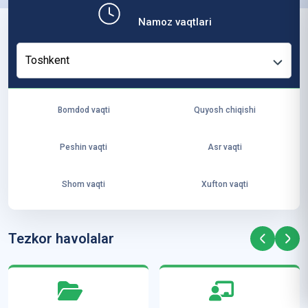
b,
Namoz vaqtlari
ya
ng
Toshkent
i
ha
yo
Bomdod vaqti
Quyosh chiqishi
t
va
Peshin vaqti
Asr vaqti
ke
laj
Shom vaqti
Xufton vaqti
ak
ya
ra
Tezkor havolalar
ta
mi
z”