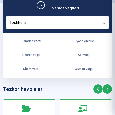
b,
Namoz vaqtlari
ya
ng
Toshkent
i
ha
yo
Bomdod vaqti
Quyosh chiqishi
t
va
Peshin vaqti
Asr vaqti
ke
laj
Shom vaqti
Xufton vaqti
ak
ya
ra
Tezkor havolalar
ta
mi
z”