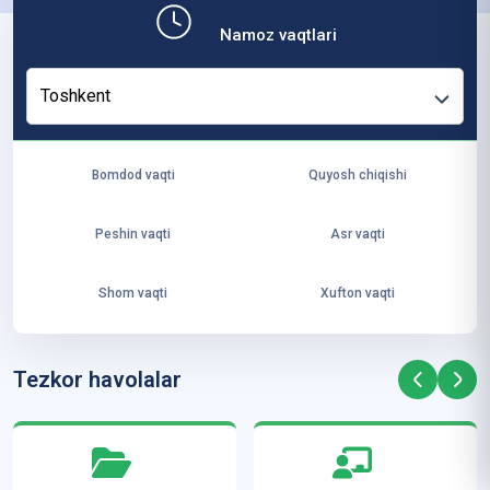
b,
Namoz vaqtlari
ya
ng
Toshkent
i
ha
yo
Bomdod vaqti
Quyosh chiqishi
t
va
Peshin vaqti
Asr vaqti
ke
laj
Shom vaqti
Xufton vaqti
ak
ya
ra
Tezkor havolalar
ta
mi
z”