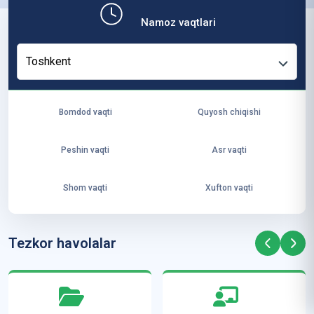
b,
Namoz vaqtlari
ya
ng
Toshkent
i
ha
yo
Bomdod vaqti
Quyosh chiqishi
t
va
Peshin vaqti
Asr vaqti
ke
laj
Shom vaqti
Xufton vaqti
ak
ya
ra
Tezkor havolalar
ta
mi
z”