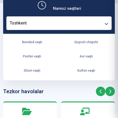
b,
Namoz vaqtlari
ya
ng
Toshkent
i
ha
yo
Bomdod vaqti
Quyosh chiqishi
t
va
Peshin vaqti
Asr vaqti
ke
laj
Shom vaqti
Xufton vaqti
ak
ya
ra
Tezkor havolalar
ta
mi
z”