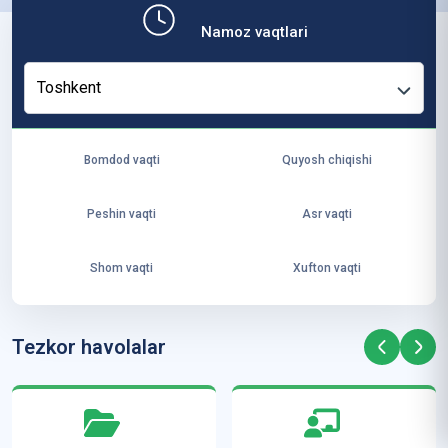
b,
Namoz vaqtlari
ya
ng
Toshkent
i
ha
yo
Bomdod vaqti
Quyosh chiqishi
t
va
Peshin vaqti
Asr vaqti
ke
laj
Shom vaqti
Xufton vaqti
ak
ya
ra
Tezkor havolalar
ta
mi
z”