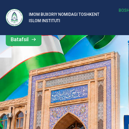
b
BOSH
IMOM BUXORIY NOMIDAGI TOSHKENT
Barcha
ISLOM INSTITUTI
al
yangiliklar
ar
Batafsil
o‘
rt
a
si
d