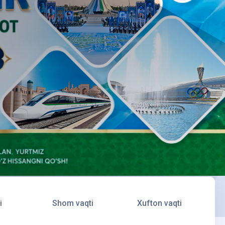
i
Shom vaqti
Xufton vaqti