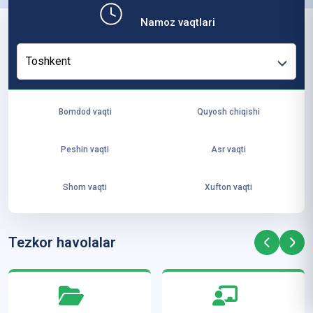
b,
Namoz vaqtlari
ya
ng
Toshkent
i
ha
yo
Bomdod vaqti
Quyosh chiqishi
t
va
Peshin vaqti
Asr vaqti
ke
laj
Shom vaqti
Xufton vaqti
ak
ya
ra
Tezkor havolalar
ta
mi
z”