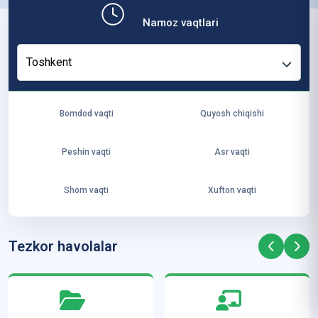
ит
Namoz vaqtlari
ут
и
Toshkent
ус
то
зл
Bomdod vaqti
Quyosh chiqishi
ар
и
Peshin vaqti
Asr vaqti
А
л-
Shom vaqti
Xufton vaqti
Аз
ҳа
рд
Tezkor havolalar
а
м
ал