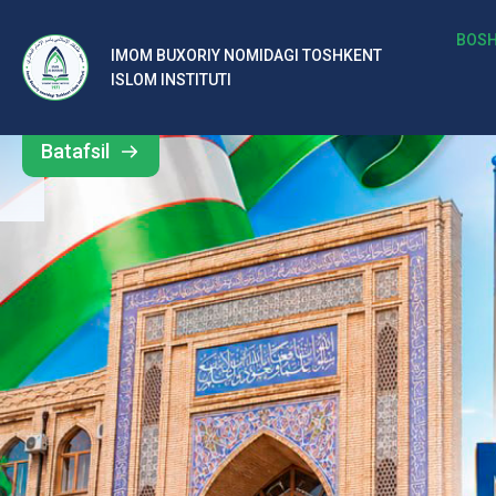
b
BOSH
IMOM BUXORIY NOMIDAGI TOSHKENT
Barcha
ISLOM INSTITUTI
al
yangiliklar
ar
Batafsil
o‘
rt
a
si
d