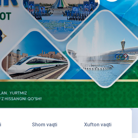
i
Shom vaqti
Xufton vaqti